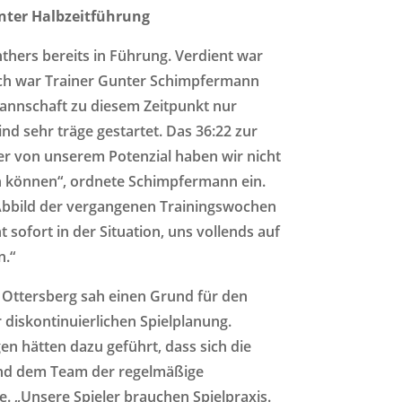
enter Halbzeitführung
nthers bereits in Führung. Verdient war
ch war Trainer Gunter Schimpfermann
Mannschaft zu diesem Zeitpunkt nur
ind sehr träge gestartet. Das 36:22 zur
ber von unserem Potenzial haben wir nicht
n können“, ordnete Schimpfermann ein.
n Abbild der vergangenen Trainingswochen
 sofort in der Situation, uns vollends auf
n.“
e Ottersberg sah einen Grund für den
 diskontinuierlichen Spielplanung.
en hätten dazu geführt, dass sich die
nd dem Team der regelmäßige
 „Unsere Spieler brauchen Spielpraxis.