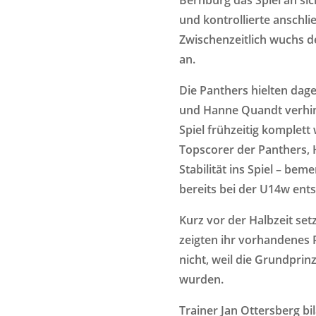
und kontrollierte anschl
Zwischenzeitlich wuchs d
an.
Die Panthers hielten dage
und Hanne Quandt verhin
Spiel frühzeitig komplett
Topscorer der Panthers,
Stabilität ins Spiel – bem
bereits bei der U14w ent
Kurz vor der Halbzeit set
zeigten ihr vorhandenes P
nicht, weil die Grundpri
wurden.
Trainer Jan Ottersberg bi