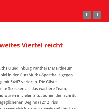
weites Viertel reicht
uths Quedlinburg Panthers/ Martineum
spiel in der GutsMuths-Sporthalle gegen
 mit 54:67 verloren. Die Gäste
weite Strecken als das wachere Team,
 waren in vielen Situationen den Schritt
geglichenen Beginn (12:12) riss
, setzte sich bis zur Halbzeit auf 19:14 ab