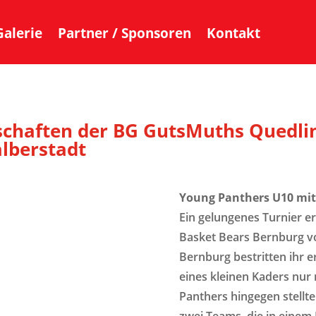
Galerie
Partner / Sponsoren
Kontakt
chaften der BG GutsMuths Quedli
lberstadt
Young Panthers U10 mit 
Ein gelungenes Turnier e
Basket Bears Bernburg vo
Bernburg bestritten ihr 
eines kleinen Kaders nur 
Panthers hingegen stellt
zwei Teams, die in einem 